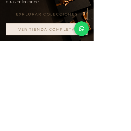
otras colecciones.
EXPLORAR COLECCIONES
VER TIENDA COMPLETA
Nuestra boutique
Osorio 1120
Pocitos |
Montevideo
Lunes a Viernes de 14 a 19hs.
Sábados de 10 a 14hs.
Políticas