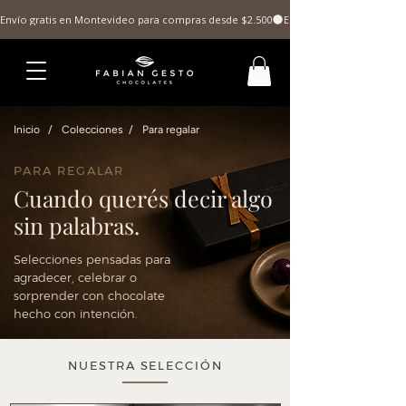
Envío gratis en Montevideo para compras desde $2.500
Inicio
/
Colecciones
/
Para regalar
PARA REGALAR
Cuando querés decir algo
sin palabras.
Selecciones pensadas para
agradecer, celebrar o
sorprender con chocolate
hecho con intención.
NUESTRA SELECCIÓN