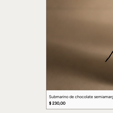
Submarino de chocolate semiamar
Precio
$ 230,00