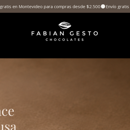
ace
usa.