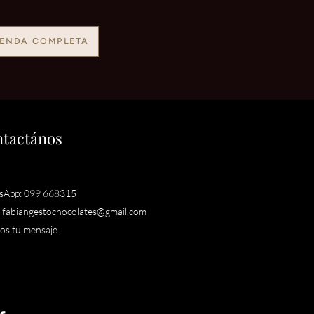
IENDA COMPLETA
tactános
sApp: 099 668315
:
fabiangestochocolates@gmail.com
os tu mensaje