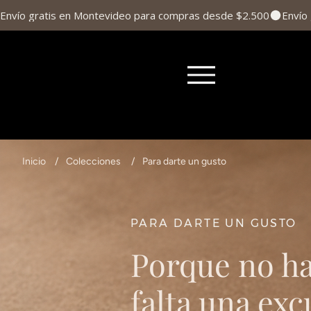
Envío gratis en Montevideo para compras desde $2.500
Inicio
/
Colecciones
/
Para darte un gusto
PARA DARTE UN GUSTO
Porque no h
falta una exc